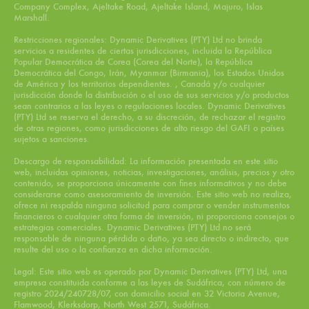
Company Complex, Ajeltake Road, Ajeltake Island, Majuro, Islas
Marshall.
Restricciones regionales: Dynamic Derivatives (PTY) Ltd no brinda
servicios a residentes de ciertas jurisdicciones, incluida la República
Popular Democrática de Corea (Corea del Norte), la República
Democrática del Congo, Irán, Myanmar (Birmania), los Estados Unidos
de América y los territorios dependientes. , Canadá y/o cualquier
jurisdicción donde la distribución o el uso de sus servicios y/o productos
sean contrarios a las leyes o regulaciones locales. Dynamic Derivatives
(PTY) Ltd se reserva el derecho, a su discreción, de rechazar el registro
de otras regiones, como jurisdicciones de alto riesgo del GAFI o países
sujetos a sanciones.
Descargo de responsabilidad: La información presentada en este sitio
web, incluidas opiniones, noticias, investigaciones, análisis, precios y otro
contenido, se proporciona únicamente con fines informativos y no debe
considerarse como asesoramiento de inversión. Este sitio web no realiza,
ofrece ni respalda ninguna solicitud para comprar o vender instrumentos
financieros o cualquier otra forma de inversión, ni proporciona consejos o
estrategias comerciales. Dynamic Derivatives (PTY) Ltd no será
responsable de ninguna pérdida o daño, ya sea directo o indirecto, que
resulte del uso o la confianza en dicha información.
Legal: Este sitio web es operado por Dynamic Derivatives (PTY) Ltd, una
empresa constituida conforme a las leyes de Sudáfrica, con número de
registro 2024/240728/07, con domicilio social en 32 Victoria Avenue,
Flamwood, Klerksdorp, North West 2571, Sudáfrica.