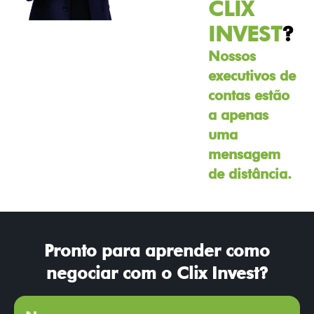
CLIX
INVEST
?
Nossos
executivos de
contas estão
a apenas
uma
mensagem
de distância.
Pronto para aprender como
negociar com o Clix Invest?