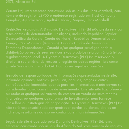
2571, África do Sul.
Ceterix Ltd, uma empresa constituída sob as leis das Ilhas Marshall, com
número de registro 128700 e endereço registrado em Trust Company
Complex, Ajeltake Road, Ajeltake Island, Majuro, Ilhas Marshall.
Restrições Regionais: A Dynamic Derivatives (PTY) Ltd não presta serviços
a residentes de determinadas jurisdições, incluindo República Popular
Democrática da Coreia (Coreia do Norte), República Democrática do
Congo, Irão, Mianmar (Birmânia), Estados Unidos da América e
Territórios Dependentes , Canadá e/ou qualquer jurisdição onde a
distribuição ou uso de seus serviços e/ou produtos seja contrária à lei ou
regulamentação local. A Dynamic Derivatives (PTY) Ltd reserva-se o
direito, a seu critério, de recusar o registo de outras regiões, tais como
jurisdições de alto risco do GAFI ou países sujeitos a sanções.
Isenção de responsabilidade: As informações apresentadas neste site,
incluindo opiniões, notícias, pesquisas, análises, preços e outros
conteúdos, são fornecidas apenas para fins informativos e não devem ser
consideradas como conselhos de investimento. Este site não faz, oferece
ou endossa qualquer solicitação de compra ou venda de instrumentos
financeiros ou qualquer outra forma de investimento, nem fornece
conselhos ou estratégias de negociação. A Dynamic Derivatives (PTY) Ltd
não será responsabilizada por quaisquer perdas ou danos, diretos ou
indiretos, resultantes do uso ou confiança em tais informações.
Legal: Este site é operado pela Dynamic Derivatives (PTY) Ltd, uma
empresa constituída sob as leis da África do Sul, com número de registro